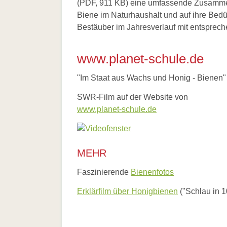
Allgemein
(PDF, 911 KB) eine umfassende Zusammen
Links
Biene im Naturhaushalt und auf ihre Bedü
Bestäuber im Jahresverlauf mit entsprec
Biologische
Vielfalt
www.planet-schule.de
"Im Staat aus Wachs und Honig - Bienen"
SWR-Film auf der Website von
www.planet-schule.de
MEHR
Faszinierende
Bienenfotos
Erklärfilm über Honigbienen
("Schlau in 