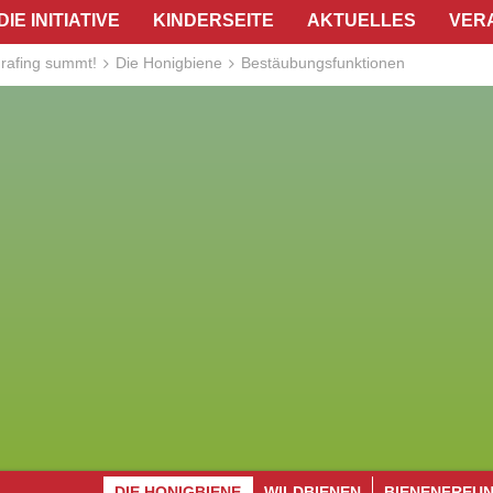
DIE INITIATIVE
KINDERSEITE
AKTUELLES
VER
rafing summt!
Die Honigbiene
Bestäubungsfunktionen
DIE HONIGBIENE
WILDBIENEN
BIENENFREU