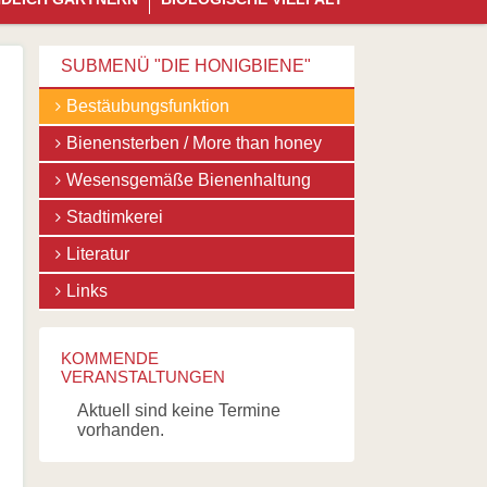
überspringen
SUBMENÜ "DIE HONIGBIENE"
Navigation
Bestäubungsfunktion
überspringen
Bienensterben / More than honey
Wesensgemäße Bienenhaltung
Stadtimkerei
Literatur
Links
KOMMENDE
VERANSTALTUNGEN
Aktuell sind keine Termine
vorhanden.