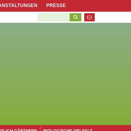
Navigation
ANSTALTUNGEN
PRESSE
überspringen
Suchbegriffe
Navigation
NDLICH GÄRTNERN
BIOLOGISCHE VIELFALT