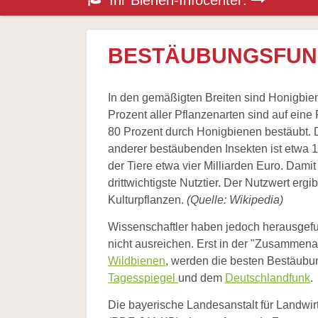
Ihr Bienen-Infocenter:
Pressematerial
überspringen
Honigbiene
/
Bestäubungsfunktion
Downloads
Bienensterben
Pressestimmen
/
BESTÄUBUNGSFUN
More
than
honey
Wesensgemäße
In den gemäßigten Breiten sind Honigbie
Bienenhaltung
Prozent aller Pflanzenarten sind auf e
Stadtimkerei
80 Prozent durch Honigbienen bestäubt. D
Literatur
Links
anderer bestäubenden Insekten ist etwa 15
der Tiere etwa vier Milliarden Euro. Dam
Wildbienen
drittwichtigste Nutztier. Der Nutzwert erg
Wildbienenarten
Bestäubungsfunktion
Kulturpflanzen.
(Quelle: Wikipedia)
Gefährdung
Schutz
Wissenschaftler haben jedoch herausgefu
und
nicht ausreichen. Erst in der "Zusammenar
Hilfe
Literatur
Wildbienen
, werden die besten Bestäubun
Links
Tagesspiegel
und dem
Deutschlandfunk
.
Bienenfreundlich
Die bayerische Landesanstalt für Landwirt
Gärtnern