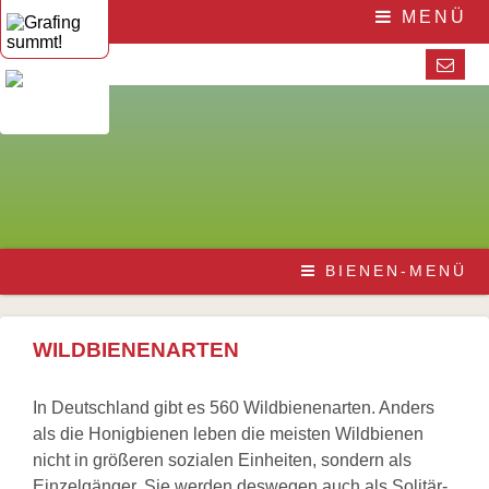
Navigation
Home
MENÜ
überspringen
Die
Initiative
Die
Initiative
Ein
herzliches
Dankeschön
an
Kinderseite
Summ,
summ,
summ
Navigation
Die
BIENEN-MENÜ
Fragen
überspringen
Honigbiene
und
Bestäubungsfunktion
Antworten
Bienensterben
Mediathek
/
WILDBIENENARTEN
und
More
Links
than
Buchtipps
honey
In Deutschland gibt es 560 Wildbienenarten. Anders
Wesensgemäße
Aktuelles
als die Honigbienen leben die meisten Wildbienen
Bienenhaltung
Veranstaltungen
Stadtimkerei
nicht in größeren sozialen Einheiten, sondern als
Presse
Literatur
Einzelgänger. Sie werden deswegen auch als Solitär-