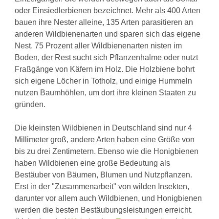
Pressematerial
Links
/
oder Einsiedlerbienen bezeichnet. Mehr als 400 Arten
Downloads
Wildbienen
bauen ihre Nester alleine, 135 Arten parasitieren an
Pressestimmen
Wildbienenarten
anderen Wildbienenarten und sparen sich das eigene
Bestäubungsfunktion
Nest. 75 Prozent aller Wildbienenarten nisten im
Gefährdung
Schutz
Boden, der Rest sucht sich Pflanzenhalme oder nutzt
und
Fraßgänge von Käfern im Holz. Die Holzbiene bohrt
Hilfe
sich eigene Löcher in Totholz, und einige Hummeln
Literatur
Links
nutzen Baumhöhlen, um dort ihre kleinen Staaten zu
gründen.
Bienenfreundlich
Gärtnern
Allgemein
Die kleinsten Wildbienen in Deutschland sind nur 4
Links
Millimeter groß, andere Arten haben eine Größe von
Biologische
bis zu drei Zentimetern. Ebenso wie die Honigbienen
Vielfalt
haben Wildbienen eine große Bedeutung als
Bestäuber von Bäumen, Blumen und Nutzpflanzen.
Erst in der "Zusammenarbeit" von wilden Insekten,
darunter vor allem auch Wildbienen, und Honigbienen
werden die besten Bestäubungsleistungen erreicht.