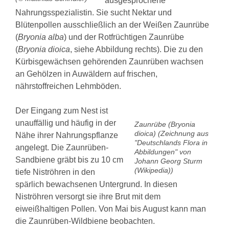
ausgesprochene
Nahrungsspezialistin. Sie sucht Nektar und
Blütenpollen ausschließlich an der Weißen Zaunrübe
(
Bryonia alba
) und der Rotfrüchtigen Zaunrübe
(
Bryonia dioica
, siehe Abbildung rechts). Die zu den
Kürbisgewächsen gehörenden Zaunrüben wachsen
an Gehölzen in Auwäldern auf frischen,
nährstoffreichen Lehmböden.
Der Eingang zum Nest ist
unauffällig und häufig in der
Zaunrübe (Bryonia
dioica) (Zeichnung aus
Nähe ihrer Nahrungspflanze
"Deutschlands Flora in
angelegt. Die Zaunrüben-
Abbildungen" von
Sandbiene gräbt bis zu 10 cm
Johann Georg Sturm
(Wikipedia))
tiefe Niströhren in den
spärlich bewachsenen Untergrund. In diesen
Niströhren versorgt sie ihre Brut mit dem
eiweißhaltigen Pollen. Von Mai bis August kann man
die Zaunrüben-Wildbiene beobachten.