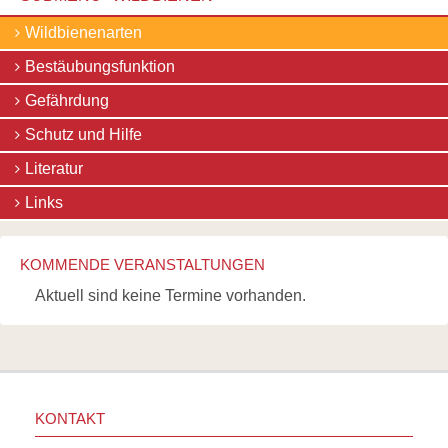
Navigation
Wildbienenarten
überspringen
Bestäubungsfunktion
Gefährdung
Schutz und Hilfe
Literatur
Links
KOMMENDE VERANSTALTUNGEN
Aktuell sind keine Termine vorhanden.
KONTAKT