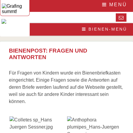
Navigation
Home
MENÜ
überspringen
Die
Initiative
Die
Initiative
Navigation
Die
Ein
BIENEN-MENÜ
überspringen
Honigbiene
herzliches
Bestäubungsfunktion
Dankeschön
Bienensterben
an
/
BIENENPOST: FRAGEN UND
More
Kinderseite
ANTWORTEN
than
Summ,
honey
summ,
Wesensgemäße
summ
Für Fragen von Kindern wurde ein Bienenbriefkasten
Bienenhaltung
Fragen
eingerichtet. Einige Fragen sowie die Antworten auf
Stadtimkerei
und
Literatur
Antworten
deren Briefe werden laufend auf die Webseite gestellt,
Links
Mediathek
weil sie auch für andere Kinder interessant sein
und
Wildbienen
können.
Links
Wildbienenarten
Buchtipps
Bestäubungsfunktion
Gefährdung
Aktuelles
Schutz
Veranstaltungen
und
Presse
Hilfe