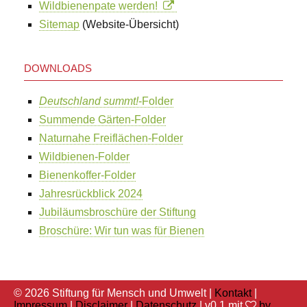
Wildbienenpate werden!
Sitemap
(Website-Übersicht)
DOWNLOADS
Deutschland summt!
-Folder
Summende Gärten-Folder
Naturnahe Freiflächen-Folder
Wildbienen-Folder
Bienenkoffer-Folder
Jahresrückblick 2024
Jubiläumsbroschüre der Stiftung
Broschüre: Wir tun was für Bienen
© 2026 Stiftung für Mensch und Umwelt |
Kontakt
|
Impressum
|
Disclaimer
|
Datenschutz
| v0.1 mit
by