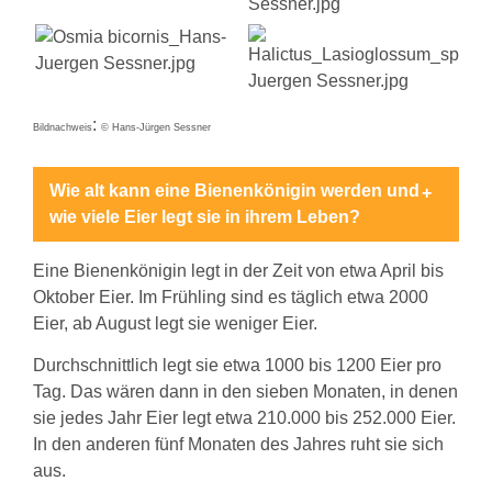
Pressematerial
Literatur
/
Links
Downloads
Pressestimmen
Bienenfreundlich
Gärtnern
Allgemein
:
Bildnachweis
©
Hans-Jürgen Sessner
Links
Biologische
Vielfalt
Wie alt kann eine Bienenkönigin werden und
wie viele Eier legt sie in ihrem Leben?
Eine Bienenkönigin legt in der Zeit von etwa April bis
Oktober Eier. Im Frühling sind es täglich etwa 2000
Eier, ab August legt sie weniger Eier.
Durchschnittlich legt sie etwa 1000 bis 1200 Eier pro
Tag. Das wären dann in den sieben Monaten, in denen
sie jedes Jahr Eier legt etwa 210.000 bis 252.000 Eier.
In den anderen fünf Monaten des Jahres ruht sie sich
aus.