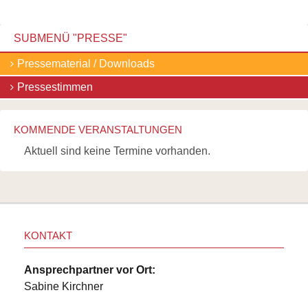
Pressematerial
Links
/
Downloads
Wildbienen
Pressestimmen
SUBMENÜ "
PRESSE
"
Wildbienenarten
Bestäubungsfunktion
Navigation
Pressematerial / Downloads
Gefährdung
überspringen
Schutz
Pressestimmen
und
Hilfe
Literatur
Links
KOMMENDE VERANSTALTUNGEN
Bienenfreundlich
Aktuell sind keine Termine vorhanden.
Gärtnern
Allgemein
Links
Biologische
Vielfalt
KONTAKT
Ansprechpartner vor Ort:
Sabine Kirchner